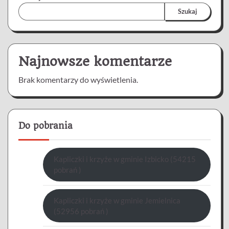
Szukaj
Najnowsze komentarze
Brak komentarzy do wyświetlenia.
Do pobrania
Kapliczki i krzyże w gminie Izbicko (54215
pobrań )
Kapliczki i krzyże w gminie Jemielnica
(52956 pobrań )