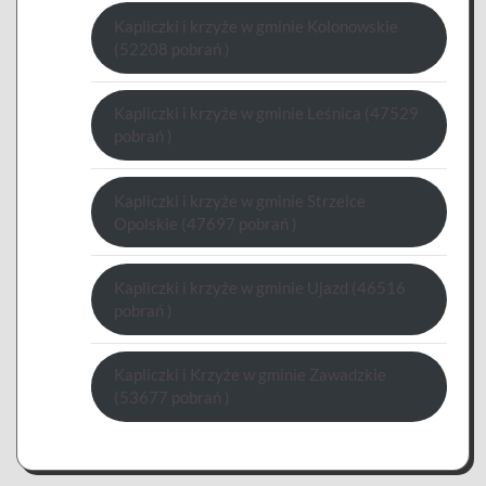
Kapliczki i krzyże w gminie Kolonowskie
(52208 pobrań )
Kapliczki i krzyże w gminie Leśnica (47529
pobrań )
Kapliczki i krzyże w gminie Strzelce
Opolskie (47697 pobrań )
Kapliczki i krzyże w gminie Ujazd (46516
pobrań )
Kapliczki i Krzyże w gminie Zawadzkie
(53677 pobrań )