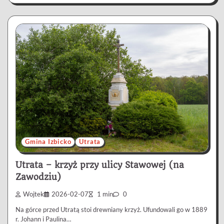
Gmina Izbicko
Utrata
Utrata – krzyż przy ulicy Stawowej (na
Zawodziu)
Wojtek
2026-02-07
1 min
0
Na górce przed Utratą stoi drewniany krzyż. Ufundowali go w 1889
r. Johann i Paulina…